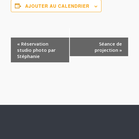
AJOUTER AU CALENDRIER
Navigation
«
Réservation
Séance de
studio photo par
projection
»
Évènement
Stéphanie