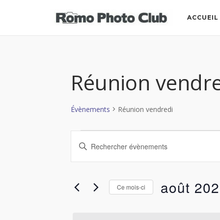
Skip
to
ACCUEIL
content
Réunion vendre
Évènements
Réunion vendredi
Évènements
Recherche
Saisir
mot-
et
clé.
Rechercher
août 20
navigation
Ce mois-ci
Évènements
par
Sélectionnez
de
mot-
une