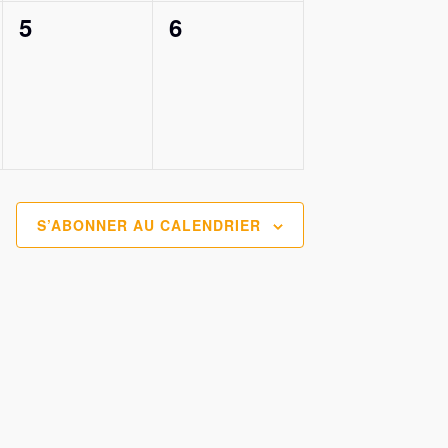
0
0
5
6
évènement,
évènement,
S’ABONNER AU CALENDRIER