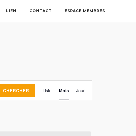
LIEN
CONTACT
ESPACE MEMBRES
Navigation
CHERCHER
Liste
Mois
Jour
de
vues
Évènement