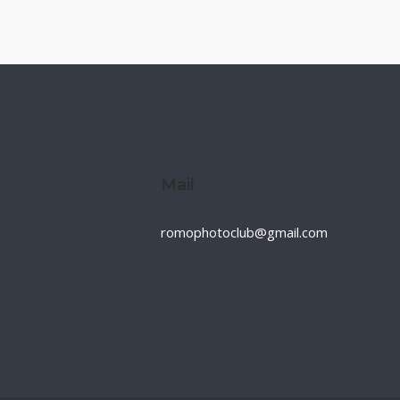
Mail
romophotoclub@gmail.com