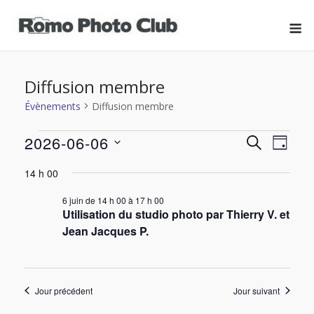
Skip
M
to
content
Diffusion membre
Évènements
Diffusion membre
2026-06-06
Évènements
RECHERCH
Nav
Recher
JOUR
Sélectionnez
de
for
14 h 00
et
une
date.
vue
6 juin de 14 h 00
à
17 h 00
6
navigat
Utilisation du studio photo par Thierry V. et
Évè
Jean Jacques P.
juin
de
2026
vues
Jour précédent
Jour suivant
Évènem